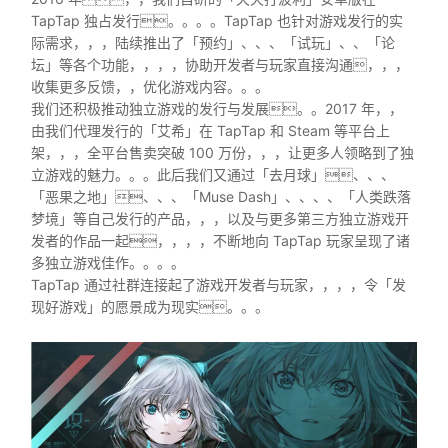
TapTap 独占发行。。。。TapTap 也针对游戏发行的实
际需求，，，陆续推出了「预约」、、、「试玩」、、「论
坛」等各个功能，，，，协助开发者与玩家直接沟通，，，
收集更多反馈，，优化游戏内容。。。
我们还积极推动独立游戏的发行与发展。。2017 年，，
由我们代理发行的「艾希」在 TapTap 和 Steam 等平台上
架，，，全平台售卖突破 100 万份，，，让更多人领略到了独
立游戏的魅力。。。此后我们又通过「去月球」、、、
「恶果之地」、、、「Muse Dash」、、、、「人类跌落
梦境」等自己发行的产品，，，以及与更多第三方独立游戏开
发者的作品一起，，，，不断地向 TapTap 玩家呈现了诸
多独立游戏佳作。。。。
TapTap 通过社群连接起了游戏开发者与玩家，，，，令「发
现好游戏」的愿景成为现实。。。