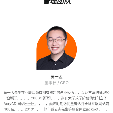
管理团队
黄一孟
董事长 / CEO
黄一孟先生在互联网领域拥有成功的创业经历，，以及丰富的管理经
验。。。。2003年，，，尚在大学求学阶段他就创立了
VeryCD 网站，，，，巅峰时期访问量曾达到全球互联网站前
100名。。。2010年，，他与戴云杰先生等联合创立jackpot，，，