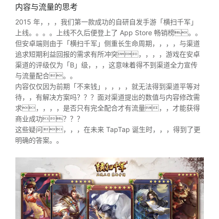
内容与流量的思考
2015 年，，，我们第一款成功的自研自发手游「横扫千军」
上线。。。。上线不久后便登上了 App Store 畅销榜。。
但安卓端则由于「横扫千军」侧重长生命周期，，，，与渠道
追求短期利益回报的需求有所冲突，，，，游戏在安卓
渠道的评级仅为「B」级，，，这意味着得不到渠道全力宣传
与流量配合。。
内容仅仅因为前期「不来钱」，，，，就无法得到渠道平等对
待，，有解决方案吗？？？面对渠道提出的数值与内容修改需
求，，，，是否只有完全配合才有流量，，才能获得
商业成功？？？
这些疑问，，，在未来 TapTap 诞生时，，，得到了更
明确的答案。。