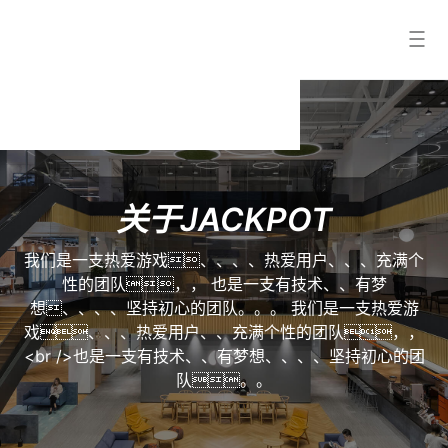
jackpot
搜索结果
关于JACKPOT
我们是一支热爱游戏、、、、热爱用户、、、充满个
性的团队，， 也是一支有技术、、有梦
想、、、、坚持初心的团队。。。 我们是一支热爱游
戏、、、热爱用户、、充满个性的团队，，
<br />也是一支有技术、、有梦想、、、、坚持初心的团
队。。