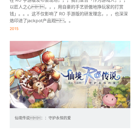
以匠人之心，，，用自豪的手艺骄傲地挣玩家的打赏
钱」。。。这不仅影响了 RO 手游版的研发理念，，，也深深
烙印进了jackpot产品观。。
2015
仙境传说：：守护永恒的爱